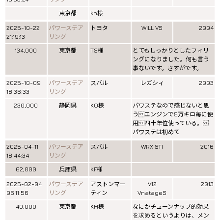
東京都
kn様
2025-10-22
パワーステア
トヨタ
WILL VS
2004
21:19:13
リング
134,000
東京都
TS様
とてもしっかりとしたフィリ
ングになりました。何も言う
事ないです。さすがです。
2025-10-09
パワーステア
スバル
レガシィ
2003
18:36:33
リング
230,000
静岡県
KO様
パワステなので感じないと思
う エンジンで5万キロ毎に使
用 四十年位使っている。
パワステは初めて
2025-04-11
パワーステア
スバル
WRX STI
2016
18:44:34
リング
62,000
兵庫県
KF様
2025-02-04
パワーステア
アストンマー
V12
2013
06:11:56
リング
ティン
VnatageS
40,000
東京都
KH様
なにかチューンナップ的効果
を求めるというよりは、メン