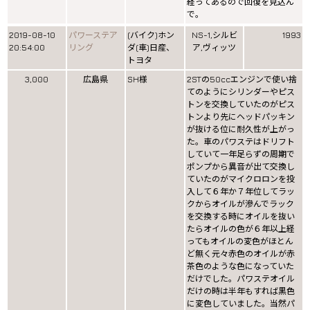
経ってあるので回復を見込ん
で。
2019-08-10
パワーステア
(バイク)ホン
NS-1,シルビ
1993
20:54:00
リング
ダ(車)日産、
ア,ヴィッツ
トヨタ
3,000
広島県
SH様
2STの50ccエンジンで使い捨
てのようにシリンダーやピス
トンを交換していたのがピス
トンより先にヘッドパッキン
が抜ける位に耐久性が上がっ
た。車のパワステはドリフト
していて一年足らずの周期で
ポンプから異音が出て交換し
ていたのがマイクロロンを投
入して６年か７年位してラッ
クからオイルが滲んでラック
を交換する時にオイルを抜い
たらオイルの色が６年以上経
ってもオイルの変色がほとん
ど無く元々赤色のオイルが赤
茶色のような色になっていた
だけでした。パワステオイル
だけの時は半年もすれば黒色
に変色していました。当然パ