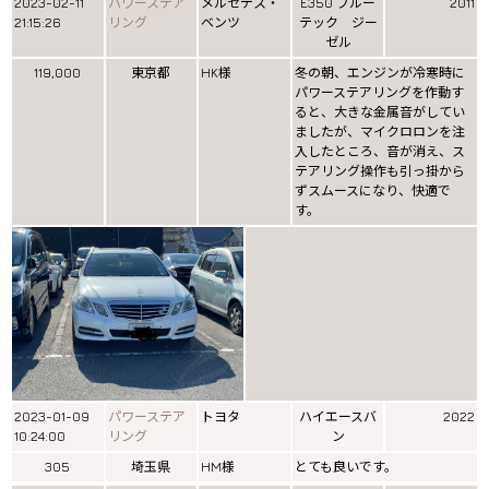
2023-02-11
パワーステア
メルセデス・
E350 ブルー
2011
21:15:26
リング
ベンツ
テック ジー
ゼル
119,000
東京都
HK様
冬の朝、エンジンが冷寒時に
パワーステアリングを作動す
ると、大きな金属音がしてい
ましたが、マイクロロンを注
入したところ、音が消え、ス
テアリング操作も引っ掛から
ずスムースになり、快適で
す。
2023-01-09
パワーステア
トヨタ
ハイエースバ
2022
10:24:00
リング
ン
305
埼玉県
HM様
とても良いです。