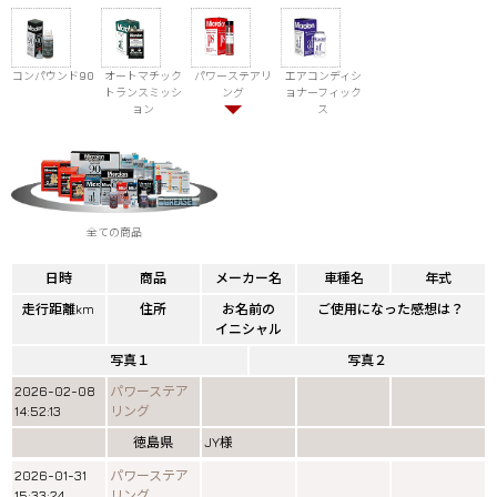
コンパウンド90
オートマチック
パワーステアリ
エアコンディシ
トランスミッシ
ング
ョナーフィック
ョン
ス
全ての商品
日時
商品
メーカー名
車種名
年式
走行距離km
住所
お名前の
ご使用になった感想は？
イニシャル
写真１
写真２
2026-02-08
パワーステア
14:52:13
リング
徳島県
JY様
2026-01-31
パワーステア
15:33:24
リング