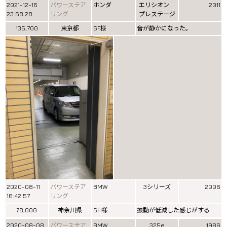
2021-12-16
パワーステア
ホンダ
エリシオン
2011
23:58:28
リング
プレステージ
135,700
東京都
SF様
音が静かになった。
2020-08-11
パワーステア
BMW
3シリーズ
2006
16:42:57
リング
78,000
神奈川県
SH様
振動が低減した感じがする
2020-08-08
パワーステア
BMW
325e
1986