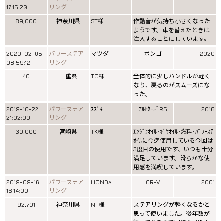
17:15:20
リング
89,000
神奈川県
ST様
作動音が気持ち小さくなった
ようです。車を替えたときは
注入することにしています。
2020-02-05
パワーステア
マツダ
ボンゴ
2020
08:59:12
リング
40
三重県
TO様
全体的に少しハンドルが軽く
なり、戻るのがスムーズにな
った。
2019-10-22
パワーステア
ｽｽﾞｷ
ｱﾙﾄﾀｰﾎﾞRS
2016
21:02:00
リング
30,000
宮崎県
TK様
ｴﾝｼﾞﾝｵｲﾙ･ｷﾞﾔｵｲﾙ･燃料･ﾊﾟﾜｰｽﾃ
ｵｲﾙに今迄使用している今回は
3度目の使用です、いつも十分
満足しています。滑らかな使
用感を満喫しています。
2019-09-16
パワーステア
HONDA
CR-V
2001
16:14:00
リング
92,701
神奈川県
NT様
ステアリングが軽くなるかと
思って使いました。後年数が