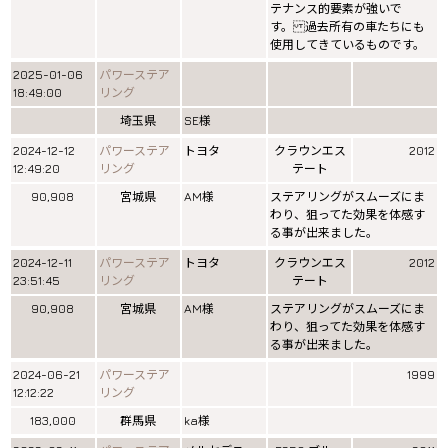
テナンス的要素が強いで
す。 過去所有の車たちにも
使用してきているものです。
2025-01-06
パワーステア
18:49:00
リング
埼玉県
SE様
2024-12-12
パワーステア
トヨタ
クラウンエス
2012
12:49:20
リング
テート
90,908
宮城県
AM様
ステアリングがスムーズにま
わり、狙ってた効果を体感す
る事が出来ました。
2024-12-11
パワーステア
トヨタ
クラウンエス
2012
23:51:45
リング
テート
90,908
宮城県
AM様
ステアリングがスムーズにま
わり、狙ってた効果を体感す
る事が出来ました。
2024-06-21
パワーステア
1999
12:12:22
リング
183,000
群馬県
ka様