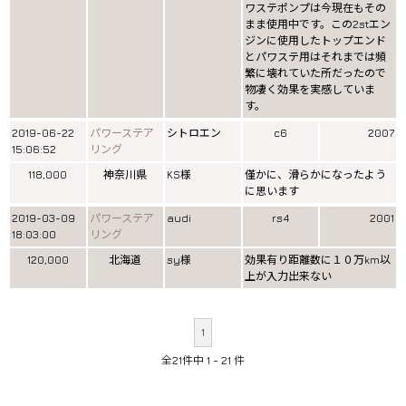
ワステポンプは今現在もその
まま使用中です。この2stエン
ジンに使用したトップエンド
とパワステ用はそれまでは頻
繁に壊れていた所だったので
物凄く効果を実感していま
す。
2019-06-22
パワーステア
シトロエン
c6
2007
15:06:52
リング
118,000
神奈川県
KS様
僅かに、滑らかになったよう
に思います
2019-03-09
パワーステア
audi
rs4
2001
18:03:00
リング
120,000
北海道
sy様
効果有り距離数に１０万km以
上が入力出来ない
1
全21件中 1 - 21 件