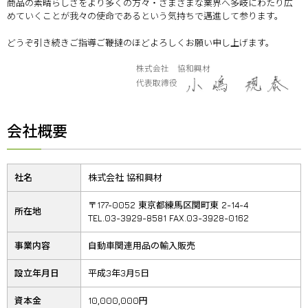
商品の素晴らしさをより多くの方々・さまざまな業界へ多岐にわたり広
めていくことが我々の使命であるという気持ちで邁進して参ります。
どうぞ引き続きご指導ご鞭撻のほどよろしくお願い申し上げます。
株式会社 協和興材
代表取締役
会社概要
社名
株式会社 協和興材
〒177-0052 東京都練馬区関町東 2-14-4
所在地
TEL.03-3929-8581 FAX.03-3928-0162
事業内容
自動車関連用品の輸入販売
設立年月日
平成3年3月5日
資本金
10,000,000円